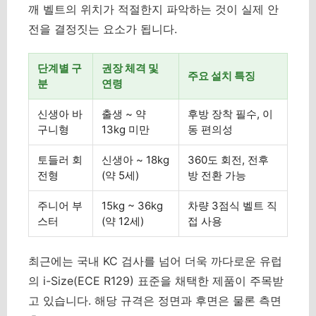
깨 벨트의 위치가 적절한지 파악하는 것이 실제 안
전을 결정짓는 요소가 됩니다.
단계별 구
권장 체격 및
주요 설치 특징
분
연령
신생아 바
출생 ~ 약
후방 장착 필수, 이
구니형
13kg 미만
동 편의성
토들러 회
신생아 ~ 18kg
360도 회전, 전후
전형
(약 5세)
방 전환 가능
주니어 부
15kg ~ 36kg
차량 3점식 벨트 직
스터
(약 12세)
접 사용
최근에는 국내 KC 검사를 넘어 더욱 까다로운 유럽
의 i-Size(ECE R129) 표준을 채택한 제품이 주목받
고 있습니다. 해당 규격은 정면과 후면은 물론 측면