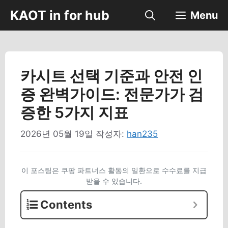
컨
KAOT in for hub
Menu
텐
츠
로
건
너
카시트 선택 기준과 안전 인
뛰
증 완벽가이드: 전문가가 검
기
증한 5가지 지표
2026년 05월 19일
작성자:
han235
이 포스팅은 쿠팡 파트너스 활동의 일환으로 수수료를 지급
받을 수 있습니다.
Contents