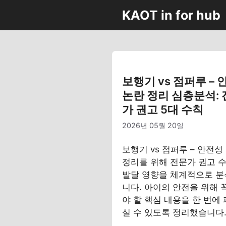
컨
KAOT in for hub
텐
츠
로
건
너
보행기 vs 점퍼루 –
뛰
논란 정리 심층분석:
기
가 권고 5대 수칙
2026년 05월 20일
보행기 vs 점퍼루 – 안전성
정리를 위해 전문가 권고 
발달 영향을 체계적으로 
니다. 아이의 안전을 위해 
야 할 핵심 내용을 한 번에
실 수 있도록 정리했습니다