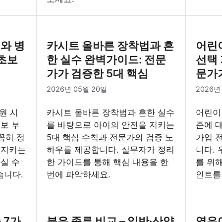
리와 병
카시트 올바른 장착법과 흔
어린
 초보
한 실수 완벽가이드: 전문
선택 
가가 검증한 5대 핵심
문가
2026년 05월 20일
2026년
원 시
카시트 올바른 장착법과 흔한 실수
어린이
보 부
를 바탕으로 아이의 안전을 지키는
준에 
꼼히 정
5대 핵심 수칙과 전문가의 검증 노
가입 
 지키는
하우를 제공합니다. 실무자가 정리
니다. 
실 수
한 가이드를 통해 핵심 내용을 한
를 위
습니다.
번에 파악하세요.
인트를
 7가
분유 종류 비교 – 일반·산양
영유