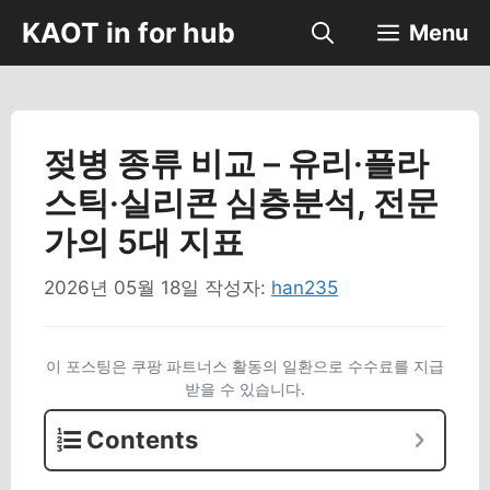
컨
KAOT in for hub
Menu
텐
츠
로
건
너
젖병 종류 비교 – 유리·플라
뛰
스틱·실리콘 심층분석, 전문
기
가의 5대 지표
2026년 05월 18일
작성자:
han235
이 포스팅은 쿠팡 파트너스 활동의 일환으로 수수료를 지급
받을 수 있습니다.
Contents