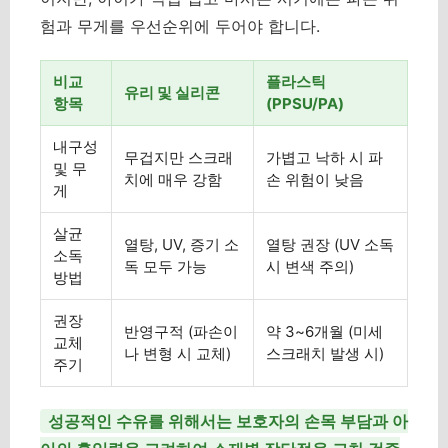
험과 무게를 우선순위에 두어야 합니다.
비교
플라스틱
유리 및 실리콘
항목
(PPSU/PA)
내구성
무겁지만 스크래
가볍고 낙하 시 파
및 무
치에 매우 강함
손 위험이 낮음
게
살균
열탕, UV, 증기 소
열탕 권장 (UV 소독
소독
독 모두 가능
시 변색 주의)
방법
권장
반영구적 (파손이
약 3~6개월 (미세
교체
나 변형 시 교체)
스크래치 발생 시)
주기
성공적인 수유를 위해서는 보호자의 손목 부담과 아