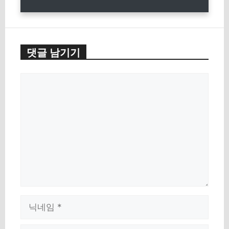
댓글 남기기
댓
글
이
름