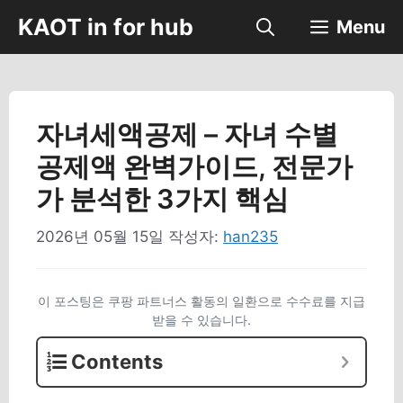
컨
KAOT in for hub
Menu
텐
츠
로
건
너
자녀세액공제 – 자녀 수별
뛰
공제액 완벽가이드, 전문가
기
가 분석한 3가지 핵심
2026년 05월 15일
작성자:
han235
이 포스팅은 쿠팡 파트너스 활동의 일환으로 수수료를 지급
받을 수 있습니다.
Contents