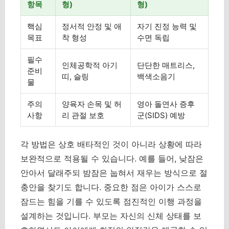
항목
형)
형)
핵심
정서적 안정 및 애
자기 진정 능력 및
목표
착 형성
수면 독립
필수
인체공학적 아기
단단한 매트리스,
준비
띠, 슬링
백색소음기
물
주의
양육자 손목 및 허
영아 돌연사 증후
사항
리 관절 보호
군(SIDS) 예방
각 방법은 상호 배타적인 것이 아니라 상황에 따라
보완적으로 적용될 수 있습니다. 예를 들어, 낮잠은
안아서 달래주되 밤잠은 눕혀서 재우는 방식으로 절
충안을 찾기도 합니다. 중요한 점은 아이가 스스로
잠드는 힘을 기를 수 있도록 점진적인 이행 과정을
설계하는 것입니다. 부모는 자신의 신체 상태를 보