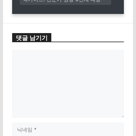
댓글 남기기
댓
글
이
름