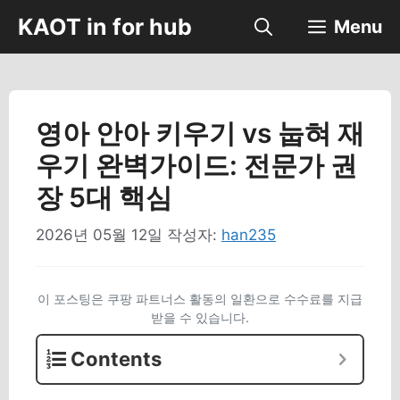
컨
KAOT in for hub
Menu
텐
츠
로
건
너
영아 안아 키우기 vs 눕혀 재
뛰
우기 완벽가이드: 전문가 권
기
장 5대 핵심
2026년 05월 12일
작성자:
han235
이 포스팅은 쿠팡 파트너스 활동의 일환으로 수수료를 지급
받을 수 있습니다.
Contents