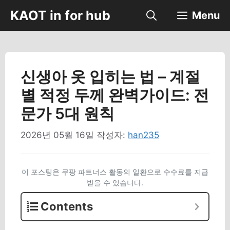
컨
KAOT in for hub
Menu
텐
츠
로
건
너
신생아 옷 입히는 법 – 계절
뛰
별 적정 두께 완벽가이드: 전
기
문가 5대 원칙
2026년 05월 16일
작성자:
han235
이 포스팅은 쿠팡 파트너스 활동의 일환으로 수수료를 지급
받을 수 있습니다.
Contents