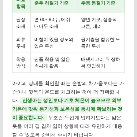
춘추·하절기 기준
추동·동절기 기준
항목
권장
면 60~80수, 메쉬,
양면 기모, 삼중직
소재
대나무 소재
코튼, 테리
의류
비침이 있을 정도의
공기층을 함유한 도
두께
얇은 두께
톰한 두께
착용
단품 착용 및 얇은
배냇저고리 위 상하
방식
속싸개 활용
복 덧입히기
아이의 상태를 확인할 때는 손발의 차가움보다는 가
슴이나 뒷목의 온도를 체크하는 것이 더 정확합니
다.
신생아는 성인보다 기초 체온이 높으므로 외부
기온에 맞춰 통기성과 보온성을 동시에 확보하는 것
이 중요합니다.
무조건 두껍게 입히기보다는 얇은
옷을 여러 겹 겹쳐 입혀 상황에 따라 유연하게 대응
할 수 있도록 준비해 주시기 바랍니다.