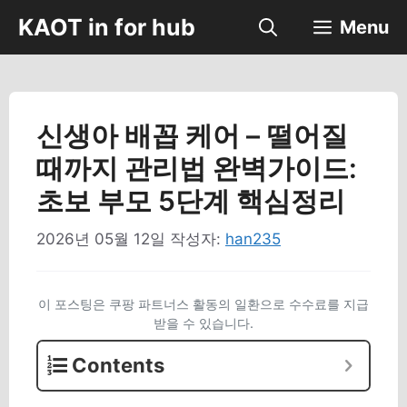
컨
KAOT in for hub
Menu
텐
츠
로
건
너
신생아 배꼽 케어 – 떨어질
뛰
때까지 관리법 완벽가이드:
기
초보 부모 5단계 핵심정리
2026년 05월 12일
작성자:
han235
이 포스팅은 쿠팡 파트너스 활동의 일환으로 수수료를 지급
받을 수 있습니다.
Contents