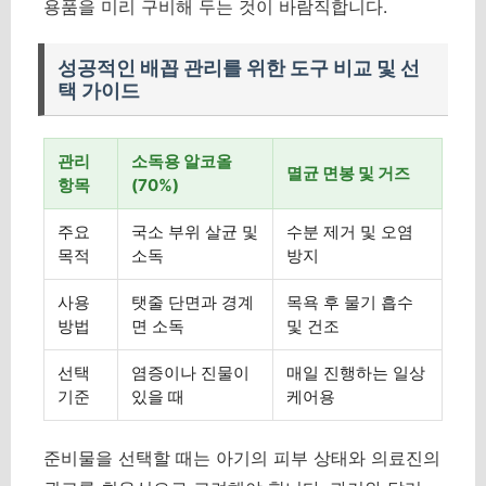
용품을 미리 구비해 두는 것이 바람직합니다.
성공적인 배꼽 관리를 위한 도구 비교 및 선
택 가이드
관리
소독용 알코올
멸균 면봉 및 거즈
항목
(70%)
주요
국소 부위 살균 및
수분 제거 및 오염
목적
소독
방지
사용
탯줄 단면과 경계
목욕 후 물기 흡수
방법
면 소독
및 건조
선택
염증이나 진물이
매일 진행하는 일상
기준
있을 때
케어용
준비물을 선택할 때는 아기의 피부 상태와 의료진의