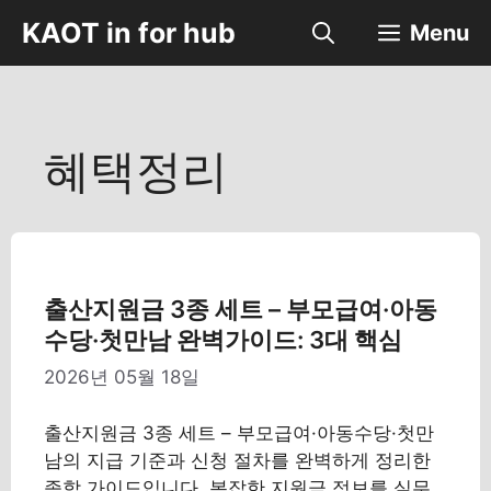
컨
KAOT in for hub
Menu
텐
츠
로
건
너
혜택정리
뛰
기
출산지원금 3종 세트 – 부모급여·아동
수당·첫만남 완벽가이드: 3대 핵심
2026년 05월 18일
출산지원금 3종 세트 – 부모급여·아동수당·첫만
남의 지급 기준과 신청 절차를 완벽하게 정리한
종합 가이드입니다. 복잡한 지원금 정보를 실무