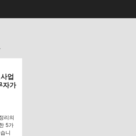
드
원사업
무자가
 정리의
한 5가
았습니