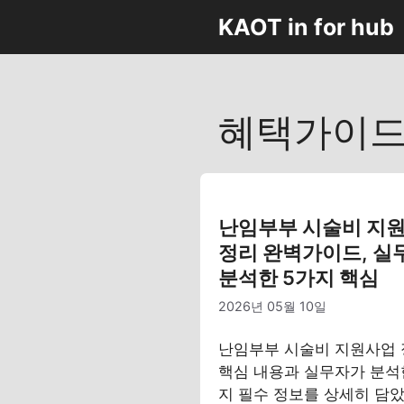
컨
KAOT in for hub
텐
츠
로
건
혜택가이
너
뛰
기
난임부부 시술비 지
정리 완벽가이드, 실
분석한 5가지 핵심
2026년 05월 10일
난임부부 시술비 지원사업
핵심 내용과 실무자가 분석
지 필수 정보를 상세히 담