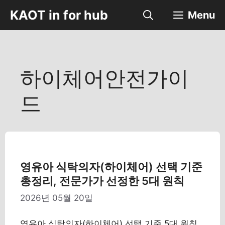
컨
KAOT in for hub
Menu
텐
츠
로
건
너
하이체어안전가이
뛰
기
드
영유아 식탁의자(하이체어) 선택 기준
총정리, 전문가가 선정한 5대 원칙
2026년 05월 20일
영유아 식탁의자(하이체어) 선택 기준 5대 원칙