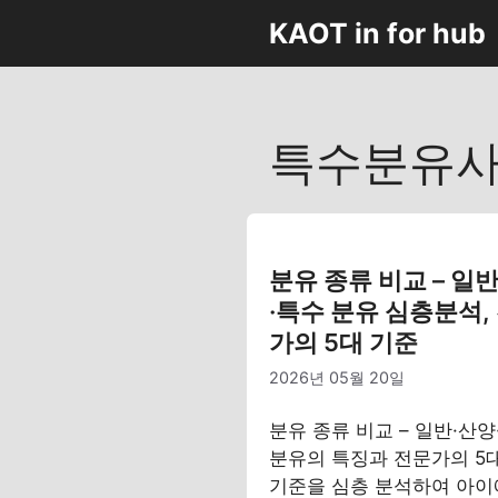
컨
KAOT in for hub
텐
츠
로
건
특수분유
너
뛰
기
분유 종류 비교 – 일
·특수 분유 심층분석,
가의 5대 기준
2026년 05월 20일
분유 종류 비교 – 일반·산양
분유의 특징과 전문가의 5
기준을 심층 분석하여 아이