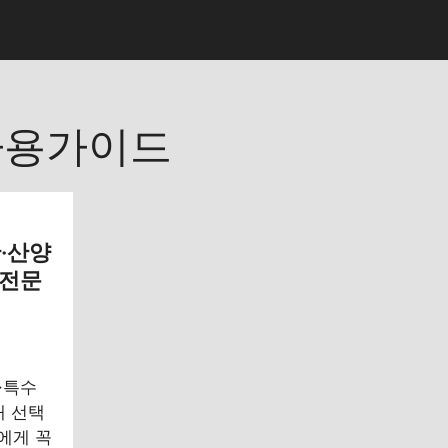
사용가이드
반·산양
 전문
·특수
대 선택
에게 꼭