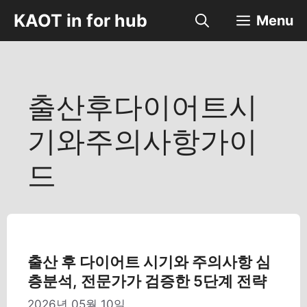
컨
KAOT in for hub
Menu
텐
츠
로
건
너
출산후다이어트시
뛰
기
기와주의사항가이
드
출산 후 다이어트 시기와 주의사항 심
층분석, 전문가가 검증한 5단계 전략
2026년 05월 10일