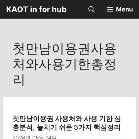
컨
KAOT in for hub
Menu
텐
츠
로
건
너
첫만남이용권사용
뛰
기
처와사용기한총정
리
첫만남이용권 사용처와 사용 기한 심
층분석, 놓치기 쉬운 5가지 핵심정리
2026년 05월 14일