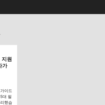
금
 지원
자가
 가이드
5대 필
정리했습