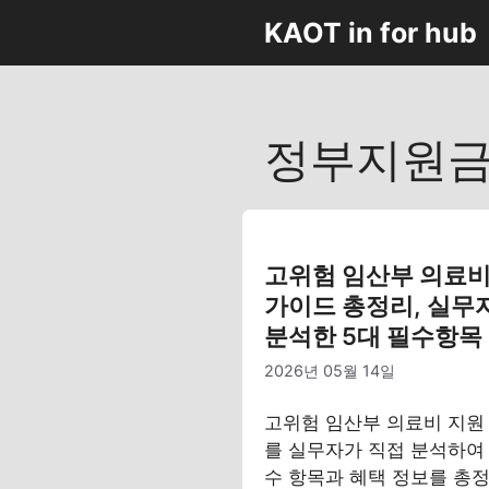
컨
KAOT in for hub
텐
츠
로
건
정부지원
너
뛰
기
고위험 임산부 의료비
가이드 총정리, 실무
분석한 5대 필수항목
2026년 05월 14일
고위험 임산부 의료비 지원
를 실무자가 직접 분석하여 
수 항목과 혜택 정보를 총