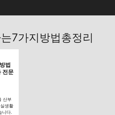
는7가지방법총정리
 방법
 전문
리
을 산부
 실생활
습니다.