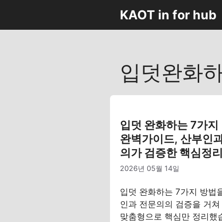
컨
KAOT in for hub
텐
츠
로
건
입덧완화하
너
뛰
기
입덧 완화하는 7가지
완벽가이드, 산부인과
의가 검증한 핵심정
2026년 05월 14일
입덧 완화하는 7가지 방법
인과 전문의의 검증을 거쳐
맞춤형으로 핵심만 정리했