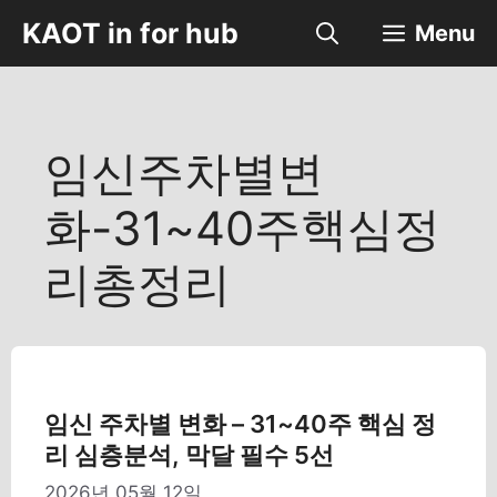
컨
KAOT in for hub
Menu
텐
츠
로
건
너
임신주차별변
뛰
기
화-31~40주핵심정
리총정리
임신 주차별 변화 – 31~40주 핵심 정
리 심층분석, 막달 필수 5선
2026년 05월 12일