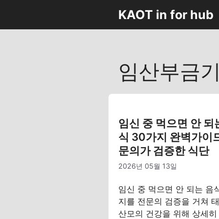
컨
KAOT in for hub
텐
츠
로
건
임산부금
너
뛰
기
임신 중 먹으면 안 되
식 30가지 완벽가이드
문의가 검증한 식단
2026년 05월 13일
임신 중 먹으면 안 되는 음식
지를 전문의 검증을 거쳐 
산모의 건강을 위해 상세히