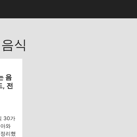
기음식
는 음
, 전
 30가
태아와
 정리했