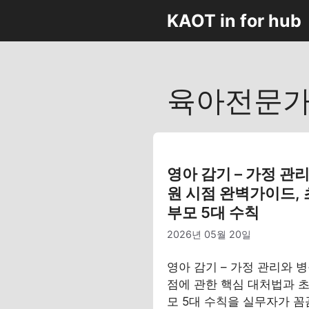
컨
KAOT in for hub
텐
츠
로
건
육아전문
너
뛰
기
영아 감기 – 가정 관
원 시점 완벽가이드,
부모 5대 수칙
2026년 05월 20일
영아 감기 – 가정 관리와 병
점에 관한 핵심 대처법과 초
모 5대 수칙을 실무자가 꼼