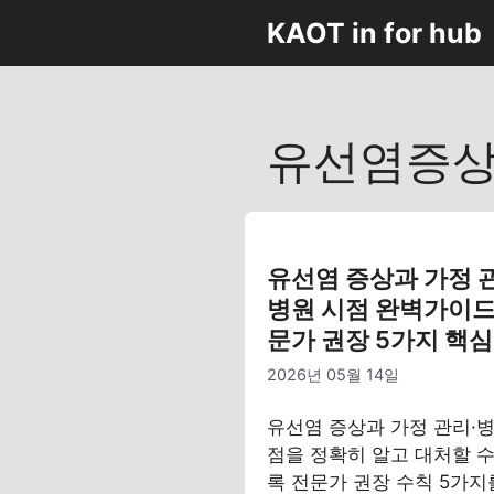
컨
KAOT in for hub
텐
츠
로
건
유선염증상
너
뛰
기
유선염 증상과 가정 
병원 시점 완벽가이드
문가 권장 5가지 핵심
2026년 05월 14일
유선염 증상과 가정 관리·병
점을 정확히 알고 대처할 수
록 전문가 권장 수칙 5가지