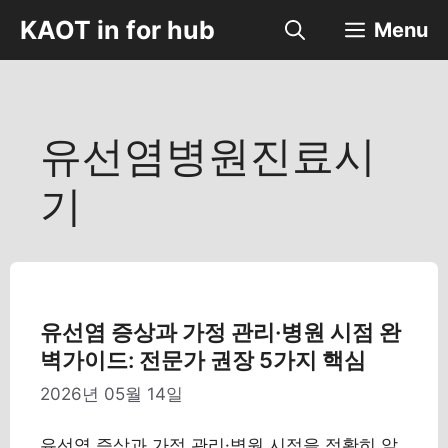
컨
KAOT in for hub
Menu
텐
츠
로
건
너
유선염병원진료시
뛰
기
기
유선염 증상과 가정 관리·병원 시점 완
벽가이드: 전문가 권장 5가지 핵심
2026년 05월 14일
유선염 증상과 가정 관리·병원 시점을 정확히 알