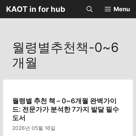
컨
KAOT in for hub
Menu
텐
츠
로
건
너
월령별추천책-0~6
뛰
기
개월
월령별 추천 책 – 0~6개월 완벽가이
드: 전문가가 분석한 7가지 발달 필수
도서
2026년 05월 16일