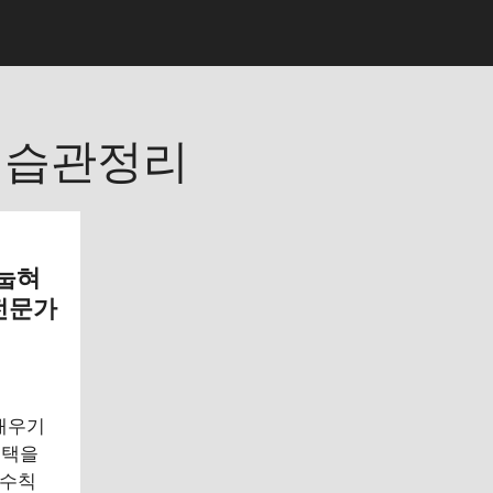
면습관정리
 눕혀
전문가
 재우기
선택을
 수칙