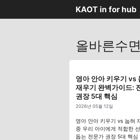
컨
KAOT in for hub
텐
츠
로
건
올바른수
너
뛰
기
영아 안아 키우기 vs
재우기 완벽가이드: 
권장 5대 핵심
2026년 05월 12일
영아 안아 키우기 vs 눕혀
중 우리 아이에게 적합한 
돕는 전문가 권장 5대 핵심