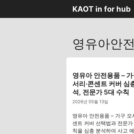
컨
KAOT in for hub
텐
츠
로
건
영유아안전
너
뛰
기
영유아 안전용품 – 가
서리·콘센트 커버 심
석, 전문가 5대 수칙
2026년 05월 13일
영유아 안전용품 – 가구 모
센트 커버 선택법과 전문가 
칙을 심층 분석하여 사고 