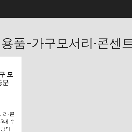
용품-가구모서리·콘센
구 모
층분
서리·콘
5대 수
예방의