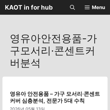
컨
KAOT in for hub
Menu
텐
츠
로
건
너
영유아안전용품-가
뛰
기
구모서리·콘센트커
버분석
영유아 안전용품 – 가구 모서리·콘센트
커버 심층분석, 전문가 5대 수칙
2026년 05월 13일