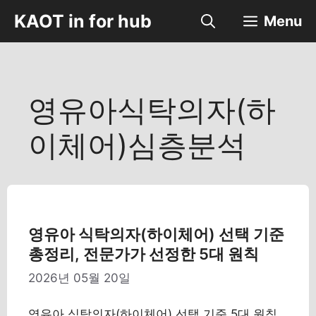
컨
KAOT in for hub
Menu
텐
츠
로
건
너
영유아식탁의자(하
뛰
기
이체어)심층분석
영유아 식탁의자(하이체어) 선택 기준
총정리, 전문가가 선정한 5대 원칙
2026년 05월 20일
영유아 식탁의자(하이체어) 선택 기준 5대 원칙