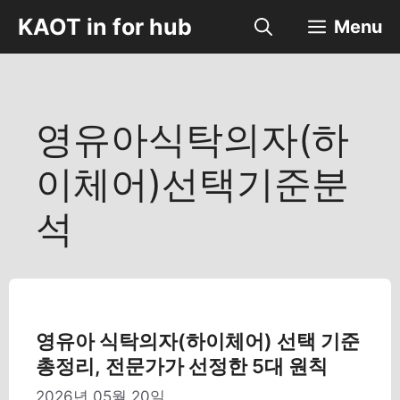
컨
KAOT in for hub
Menu
텐
츠
로
건
너
영유아식탁의자(하
뛰
기
이체어)선택기준분
석
영유아 식탁의자(하이체어) 선택 기준
총정리, 전문가가 선정한 5대 원칙
2026년 05월 20일