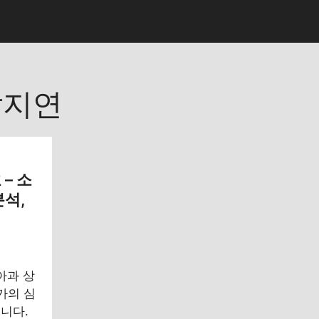
달지연
– 소
분석,
아과 상
가의 심
니다.