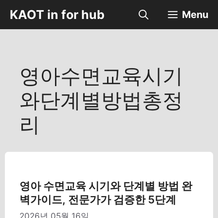
컨
KAOT in for hub
Menu
텐
츠
로
건
너
영아수면교육시기
뛰
기
와단계별방법총정
리
영아 수면교육 시기와 단계별 방법 완
벽가이드, 전문가가 검증한 5단계
2026년 05월 16일