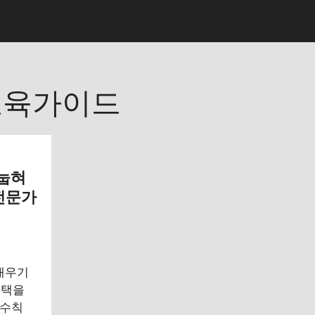
교육가이드
 눕혀
전문가
 재우기
선택을
 수칙