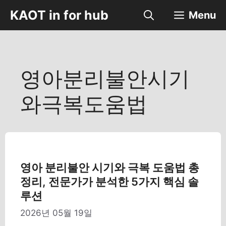
컨
KAOT in for hub
Menu
텐
츠
로
건
너
영아분리불안시기
뛰
기
와극복도움법
영아 분리불안 시기와 극복 도움법 총
정리, 전문가가 분석한 5가지 핵심 솔
루션
2026년 05월 19일