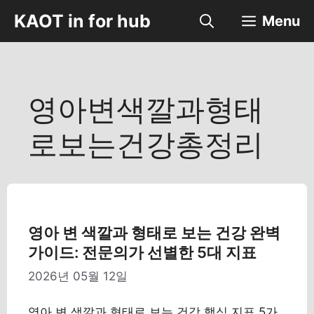
컨
KAOT in for hub
Menu
텐
츠
로
건
너
영아변색깔과형태
뛰
기
로보는건강총정리
영아 변 색깔과 형태로 보는 건강 완벽
가이드: 전문의가 선별한 5대 지표
2026년 05월 12일
영아 변 색깔과 형태로 보는 건강 핵심 지표 5가