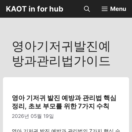
컨
KAOT in for hub
Menu
텐
츠
로
건
너
영아기저귀발진예
뛰
기
방과관리법가이드
영아 기저귀 발진 예방과 관리법 핵심
정리, 초보 부모를 위한 7가지 수칙
2026년 05월 19일
영아 기저귀 발진 예방과 관리법의 7가지 핵심 수