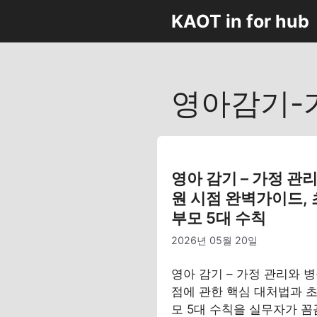
컨
KAOT in for hub
텐
츠
로
건
영아감기-
너
뛰
기
영아 감기 – 가정 관
원 시점 완벽가이드,
부모 5대 수칙
2026년 05월 20일
영아 감기 – 가정 관리와 병
점에 관한 핵심 대처법과 초
모 5대 수칙을 실무자가 꼼