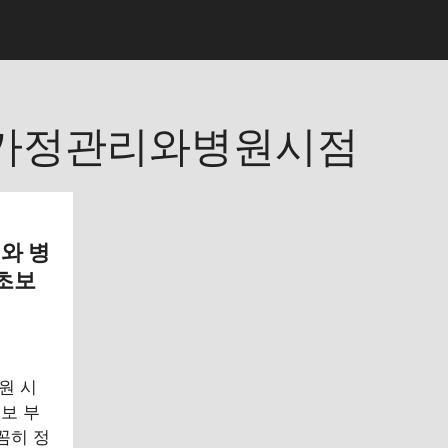
가정관리와병원시점
리와 병
 초보
원 시
보 부
꼼히 정