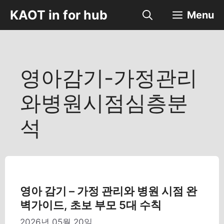
컨
KAOT in for hub
Menu
텐
츠
로
건
너
영아감기-가정관리
뛰
기
와병원시점심층분
석
영아 감기 – 가정 관리와 병원 시점 완
벽가이드, 초보 부모 5대 수칙
2026년 05월 20일