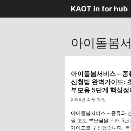
컨
KAOT in for hub
텐
츠
로
건
아이돌봄서
너
뛰
기
아이돌봄서비스 – 종
신청법 완벽가이드: 
부모용 5단계 핵심정
2026년 05월 15일
아이돌봄서비스 – 종류와 
을 초보 부모님을 위해 5단
가이드로 구성했습니다. 복