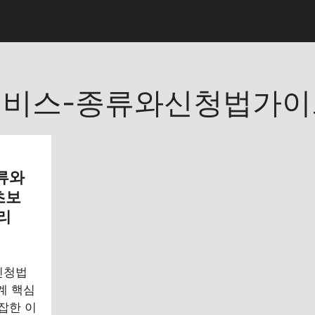
비스-종류와신청법가이
류와
초보
리
신청법
계 핵심
잡한 이