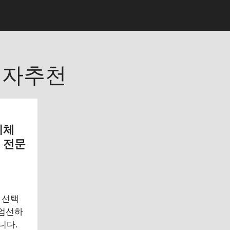
의자추천
이체
, 전문
 선택
 엄선하
니다.