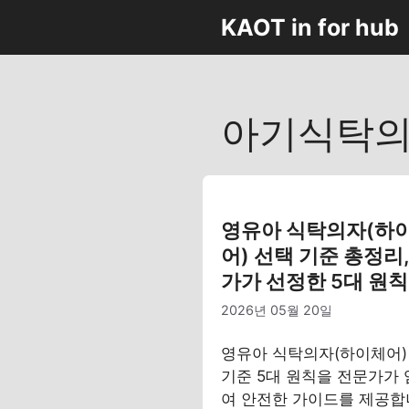
컨
KAOT in for hub
텐
츠
로
건
아기식탁
너
뛰
기
영유아 식탁의자(하
어) 선택 기준 총정리
가가 선정한 5대 원칙
2026년 05월 20일
영유아 식탁의자(하이체어)
기준 5대 원칙을 전문가가
여 안전한 가이드를 제공합