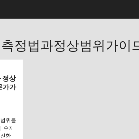
온측정법과정상범위가이
 정상
문가가
 범위를
심 수치
안전한