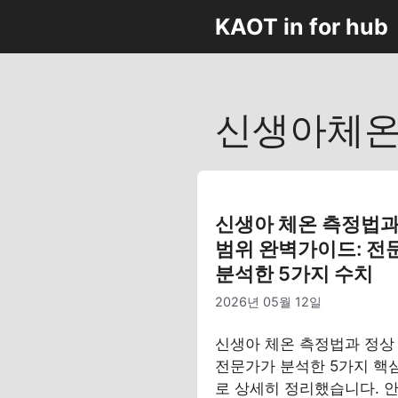
컨
KAOT in for hub
텐
츠
로
건
신생아체
너
뛰
기
신생아 체온 측정법과
범위 완벽가이드: 전
분석한 5가지 수치
2026년 05월 12일
신생아 체온 측정법과 정상
전문가가 분석한 5가지 핵
로 상세히 정리했습니다. 