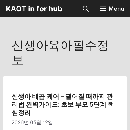
컨
KAOT in for hub
Menu
텐
츠
로
건
너
신생아육아필수정
뛰
기
보
신생아 배꼽 케어 – 떨어질 때까지 관
리법 완벽가이드: 초보 부모 5단계 핵
심정리
2026년 05월 12일