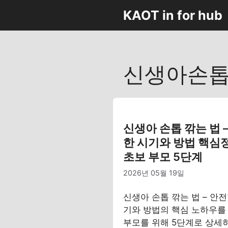
컨
KAOT in for hub
텐
츠
로
건
신생아손톱
너
뛰
기
신생아 손톱 깎는 법 
한 시기와 방법 핵심
초보 부모 5단계
2026년 05월 19일
신생아 손톱 깎는 법 – 안전
기와 방법의 핵심 노하우를
부모를 위해 5단계로 상세