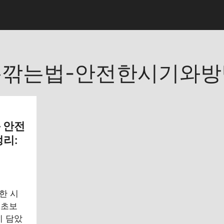
깎는법-안전한시기와방
– 안전
정리:
한 시
 초보
히 담았