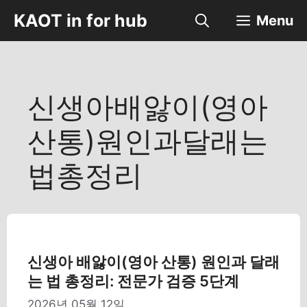
컨
KAOT in for hub
Menu
텐
츠
로
건
너
신생아배앓이(영아
뛰
기
산통)원인과달래는
법총정리
신생아 배앓이(영아 산통) 원인과 달래
는 법 총정리: 전문가 검증 5단계
2026년 05월 12일