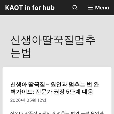
컨
KAOT in for hub
Menu
텐
츠
로
건
너
신생아딸꾹질멈추
뛰
기
는법
신생아 딸꾹질 – 원인과 멈추는 법 완
벽가이드: 전문가 권장 5단계 대응
2026년 05월 12일
신생아 딸꾹질 – 원인과 멈추는 법의 근본 원인과