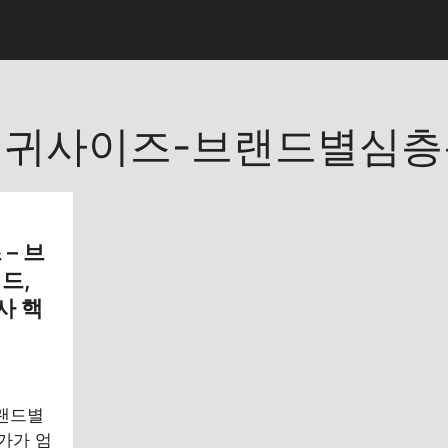
귀사이즈-브랜드별심층
– 브
드,
사 핵
브랜드별
가가 엄