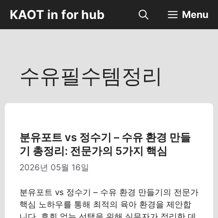
컨
KAOT in for hub
Menu
텐
츠
로
건
너
수유필수템정리
뛰
기
분유포트 vs 정수기 – 수유 환경 만들
기 총정리: 전문가의 5가지 핵심
2026년 05월 16일
분유포트 vs 정수기 – 수유 환경 만들기의 전문가
핵심 노하우를 통해 최적의 육아 환경을 제안합
니다. 후회 없는 선택을 위해 실무자가 정리한 데