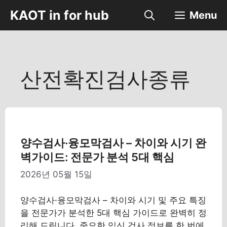
컨
KAOT in for hub
Menu
텐
츠
로
건
너
산전확진검사종류
뛰
기
양수검사·융모막검사 – 차이와 시기 완
벽가이드: 전문가 분석 5대 핵심
2026년 05월 15일
양수검사·융모막검사 – 차이와 시기 및 주요 특징
을 전문가가 분석한 5대 핵심 가이드로 완벽히 정
리해 드립니다. 중요한 임신 검사 정보를 한 번에