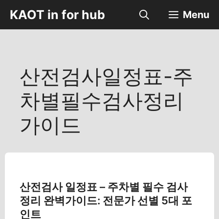
컨
KAOT in for hub
Menu
텐
츠
로
건
너
산전검사일정표-주
뛰
기
차별필수검사정리
가이드
산전검사 일정표 – 주차별 필수 검사
정리 완벽가이드: 전문가 선별 5대 포
인트