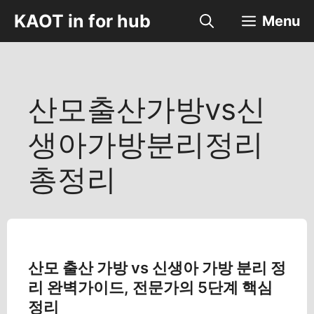
컨
KAOT in for hub
Menu
텐
츠
로
건
너
산모출산가방vs신
뛰
기
생아가방분리정리
총정리
산모 출산 가방 vs 신생아 가방 분리 정
리 완벽가이드, 전문가의 5단계 핵심
정리