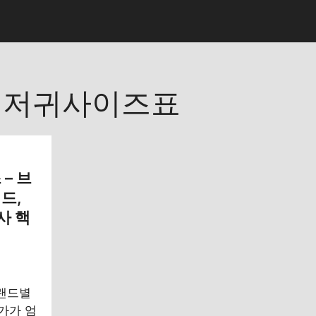
기저귀사이즈표
– 브
드,
사 핵
브랜드별
가가 엄