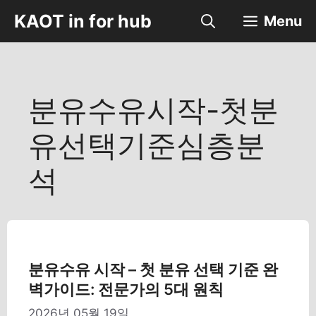
컨
KAOT in for hub
Menu
텐
츠
로
건
너
분유수유시작-첫분
뛰
기
유선택기준심층분
석
분유수유 시작 – 첫 분유 선택 기준 완
벽가이드: 전문가의 5대 원칙
2026년 05월 19일