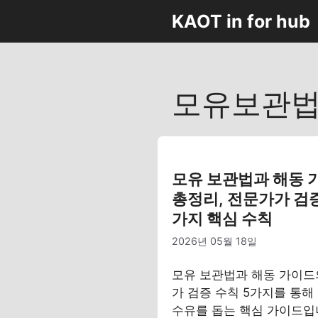
컨
KAOT in for hub
텐
츠
로
건
모유보관
너
뛰
기
모유 보관법과 해동 
총정리, 전문가가 검증
가지 핵심 수칙
2026년 05월 18일
모유 보관법과 해동 가이드
가 검증 수칙 5가지를 통해
수유를 돕는 핵심 가이드입