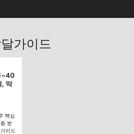
발달가이드
1~40
, 막
0주 핵심
층 분
 가이드