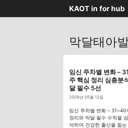
컨
KAOT in for hub
텐
츠
로
건
막달태아
너
뛰
기
임신 주차별 변화 – 3
주 핵심 정리 심층분석
달 필수 5선
2026년 05월 12일
임신 주차별 변화 – 31~4
정리와 막달 필수 수칙을 심
석하여 건강한 출산을 돕는